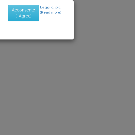
Leggi di più
Acconsento
(Read more)
(I Agree)