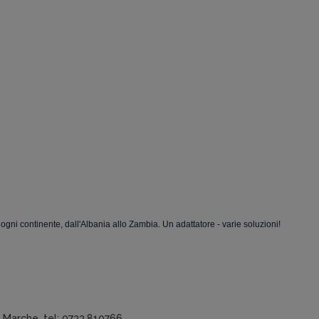
ogni continente, dall'Albania allo Zambia. Un adattatore - varie soluzioni!
a Marche, tel: 0733.810766