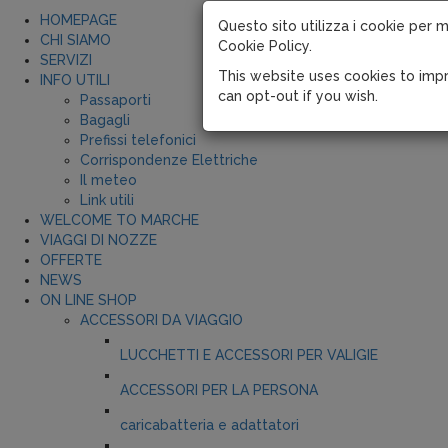
HOMEPAGE
Questo sito utilizza i cookie per m
CHI SIAMO
Cookie Policy.
SERVIZI
This website uses cookies to impr
INFO UTILI
can opt-out if you wish.
Passaporti
Bagagli
Prefissi telefonici
Corrispondenze Elettriche
Il meteo
Link utili
WELCOME TO MARCHE
VIAGGI DI NOZZE
OFFERTE
NEWS
ON LINE SHOP
ACCESSORI DA VIAGGIO
LUCCHETTI E ACCESSORI PER VALIGIE
ACCESSORI PER LA PERSONA
caricabatteria e adattatori