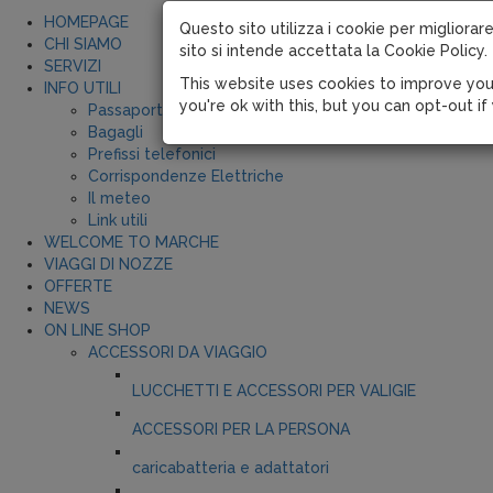
HOMEPAGE
Questo sito utilizza i cookie per migliorare
CHI SIAMO
sito si intende accettata la Cookie Policy.
SERVIZI
This website uses cookies to improve you
INFO UTILI
you're ok with this, but you can opt-out if
Passaporti
Bagagli
Prefissi telefonici
Corrispondenze Elettriche
Il meteo
Link utili
WELCOME TO MARCHE
VIAGGI DI NOZZE
OFFERTE
NEWS
ON LINE SHOP
ACCESSORI DA VIAGGIO
LUCCHETTI E ACCESSORI PER VALIGIE
ACCESSORI PER LA PERSONA
caricabatteria e adattatori