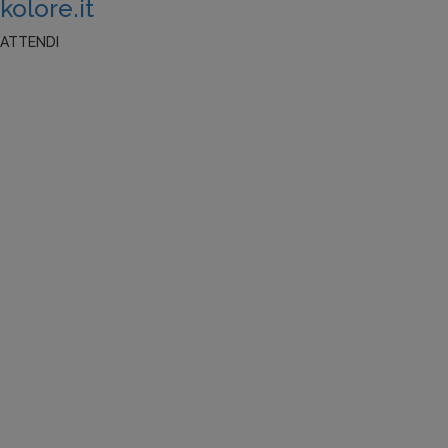
k
olore.it
ATTENDI