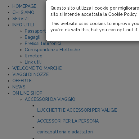
HOMEPAGE
Questo sito utilizza i cookie per migliorare
CHI SIAMO
sito si intende accettata la Cookie Policy.
SERVIZI
This website uses cookies to improve you
INFO UTILI
you're ok with this, but you can opt-out if
Passaporti
Bagagli
Prefissi telefonici
Corrispondenze Elettriche
Il meteo
Link utili
WELCOME TO MARCHE
VIAGGI DI NOZZE
OFFERTE
NEWS
ON LINE SHOP
ACCESSORI DA VIAGGIO
LUCCHETTI E ACCESSORI PER VALIGIE
ACCESSORI PER LA PERSONA
caricabatteria e adattatori