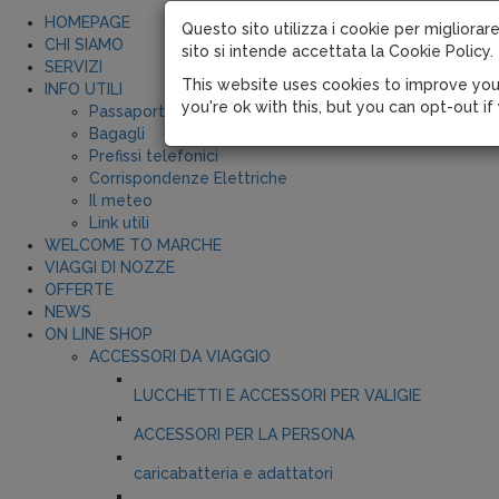
HOMEPAGE
Questo sito utilizza i cookie per migliorare
CHI SIAMO
sito si intende accettata la Cookie Policy.
SERVIZI
This website uses cookies to improve you
INFO UTILI
you're ok with this, but you can opt-out if
Passaporti
Bagagli
Prefissi telefonici
Corrispondenze Elettriche
Il meteo
Link utili
WELCOME TO MARCHE
VIAGGI DI NOZZE
OFFERTE
NEWS
ON LINE SHOP
ACCESSORI DA VIAGGIO
LUCCHETTI E ACCESSORI PER VALIGIE
ACCESSORI PER LA PERSONA
caricabatteria e adattatori